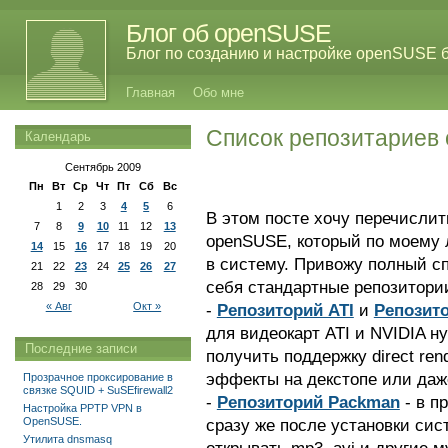
Блог об openSUSE
Блог по созданию и настройке openSUSE 
Главная
Обо мне
Список репозитариев
Календарь
Сентябрь 2009
Пн
Вт
Ср
Чт
Пт
Сб
Вс
1
2
3
4
5
6
В этом посте хочу перечислит
7
8
9
10
11
12
13
openSUSE, который по моему
14
15
16
17
18
19
20
в систему. Привожу полный сп
21
22
23
24
25
26
27
себя стандартные репозитории
28
29
30
« Авг
Окт »
-
Репозиторий ATI
и
Репозит
для видеокарт ATI и NVIDIA н
Последние записи
получить поддержку direct ren
эффекты на декстопе или даже
Прозрачное проксирование в
связке SQUID + SuSEfirewall2
-
Репозиторий Packman
- в п
Настройка PPTP VPN в
OpenSUSE.
сразу же после установки си
Утилита dnsmasq