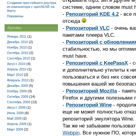
открывать mp3, avi и другие
Создание простейшего роутера
системе, одним словом must 
из компьютера с openSUSE на
борту
-
Репозиторий KDE 4.2
- все 
Перемены
отсюда
-
Репозиторий VLC
- очень в
Архивы
пакетами плеера VLC.
Январь 2011
(1)
-
Репозиторий с обновления
Декабрь 2010
(2)
Ноябрь 2010
(1)
стабильностью, но мы оптими
Октябрь 2010
(2)
must have.
Сентябрь 2010
(1)
-
Репозиторий с KeePassX
- 
Август 2010
(4)
и дополнительно утилиты к ни
Апрель 2010
(1)
Март 2010
(2)
пользоваться и без них совсем
Февраль 2010
(1)
повышения вашей же безопас
Декабрь 2009
(5)
-
Репозиторий Mozilla
- пакет
Ноябрь 2009
(3)
Октябрь 2009
(14)
Firefox и другими полезными п
Сентябрь 2009
(13)
-
Репозиторий Wine
- продолж
Август 2009
(1)
еще не может полностью отказ
Июль 2009
(6)
репозиторий эмулятора Wine.
Май 2009
(2)
Апрель 2009
(1)
Так же не забываем пользоват
Март 2009
(2)
Webpin
. Все нужное ПО, кото