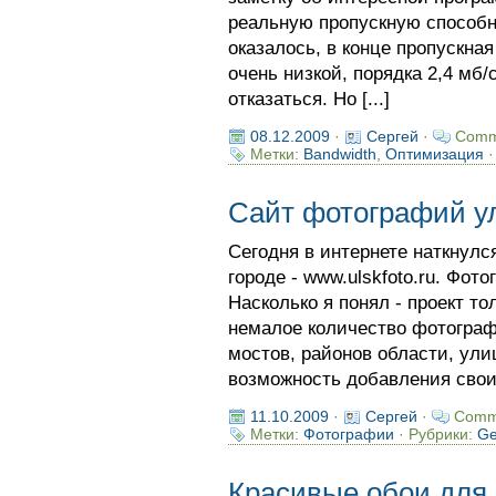
реальную пропускную способно
оказалось, в конце пропускная
очень низкой, порядка 2,4 мб
отказаться. Но [...]
08.12.2009
·
Сергей
·
Comm
Метки:
Bandwidth
,
Оптимизация
·
Сайт фотографий у
Сегодня в интернете наткнулс
городе - www.ulskfoto.ru. Фот
Насколько я понял - проект то
немалое количество фотограф
мостов, районов области, улиц
возможность добавления своих
11.10.2009
·
Сергей
·
Comm
Метки:
Фотографии
· Рубрики:
Ge
Красивые обои для