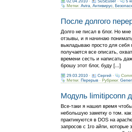
02.04.2010
·
SuSEuser
·
5 к
Метки:
Avira
,
Антивирус
,
Безопас
После долгого пере
Долго не писал в блог. Но мн
отзывы, и я начинаю понимать
выкладываю просто для себя м
получается все описать, охват
времени сесть и написать даже
брошу этот блог, буду [...]
29.03.2010
·
Сергей
·
Comm
Метки:
Перерыв
· Рубрики:
Gener
Модуль limitipconn 
Все-таки я нашел время чтобы
небольшую заметку о том. как
практикуются в DOS на apache
запросов с 1го айпи, которые