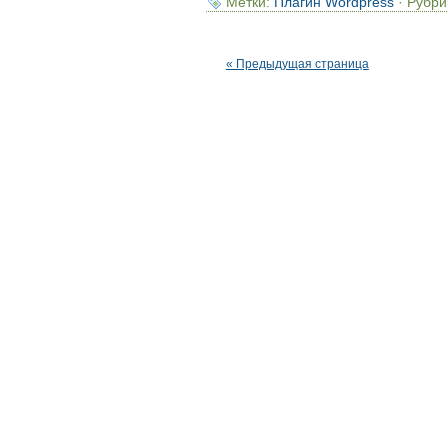
Метки:
Плагин Wordpress
· Рубри
« Предыдущая страница