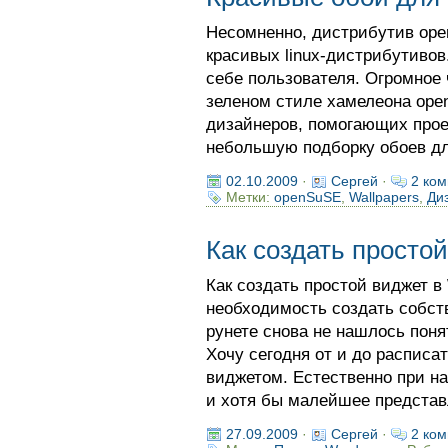
Несомненно, дистрибутив op
красивых linux-дистрибутивов.
себе пользователя. Огромное 
зеленом стиле хамелеона ope
дизайнеров, помогающих прое
небольшую подборку обоев для
02.10.2009
·
Сергей
·
2 ком
Метки:
openSuSE
,
Wallpapers
,
Ди
Как создать просто
Как создать простой виджет в
необходимость создать собст
рунете снова не нашлось поня
Хочу сегодня от и до расписа
виджетом. Естественно при на
и хотя бы малейшее представле
27.09.2009
·
Сергей
·
2 ком