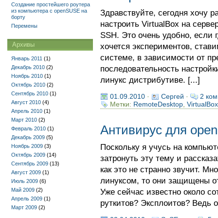
Создание простейшего роутера
из компьютера с openSUSE на
Здравствуйте, сегодня хочу ра
борту
настроить VirtualBox на серве
Перемены
SSH. Это очень удобно, если 
Архивы
хочется экспериментов, стави
системе, в зависимости от пр
Январь 2011
(1)
Декабрь 2010
(2)
последовательность настройки
Ноябрь 2010
(1)
линукс дистрибутиве. [...]
Октябрь 2010
(2)
Сентябрь 2010
(1)
01.09.2010
·
Сергей
·
2 ком
Август 2010
(4)
Метки:
RemoteDesktop
,
VirtualBox
Апрель 2010
(1)
Март 2010
(2)
Антивирус для ope
Февраль 2010
(1)
Декабрь 2009
(5)
Поскольку я учусь на компьют
Ноябрь 2009
(3)
Октябрь 2009
(14)
затронуть эту тему и рассказа
Сентябрь 2009
(13)
как это не странно звучит. Мн
Август 2009
(1)
линуксом, то они защищены от
Июль 2009
(6)
Май 2009
(2)
Уже сейчас известно около со
Апрель 2009
(1)
руткитов? Эксплоитов? Ведь от
Март 2009
(2)