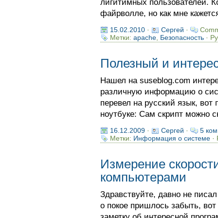
лигитимных пользователей. Ко
файрволле, но как мне кажетс
15.02.2010
·
Сергей
·
Comm
Метки:
apache
,
Безопасность
· Р
Полезный и интере
Нашел на suseblog.com интере
различную информацию о сист
перевел на русский язык, вот
ноутбуке: Сам скрипт можно с
16.12.2009
·
Сергей
·
5 ком
Метки:
Информация о системе
· 
Измерение скорост
компьютерами
Здравствуйте, давно не писал
о покое пришлось забыть, во
заметку об интересной програ