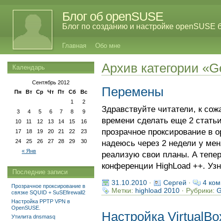
Блог об openSUSE
Блог по созданию и настройке openSUSE 
Главная
Обо мне
Архив категории «G
Календарь
Сентябрь 2012
Перемены
Пн
Вт
Ср
Чт
Пт
Сб
Вс
1
2
Здравствуйте читатели, к сож
3
4
5
6
7
8
9
времени сделать еще 2 стать
10
11
12
13
14
15
16
прозрачное проксирование в
17
18
19
20
21
22
23
24
25
26
27
28
29
30
надеюсь через 2 недели у меня
« Янв
реализую свои планы. А тепер
конференции HighLoad ++. Узна
Последние записи
31.10.2010
·
Сергей
·
4 ком
Прозрачное проксирование в
Метки:
highload 2010
· Рубрики:
G
связке SQUID + SuSEfirewall2
Настройка PPTP VPN в
OpenSUSE.
Настройка VirtualB
Утилита dnsmasq