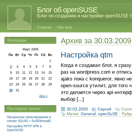
Блог об openSUSE
Блог по созданию и настройке openSUSE 
Главная
Обо мне
Архив за 30.03.2009
Календарь
Март 2009
Настройка qtm
Пн
Вт
Ср
Чт
Пт
Сб
Вс
1
Когда я создавал блог, я сраз
2
3
4
5
6
7
8
раз на wordpress.com и отпис
9
10
11
12
13
14
15
ajaks пока с konqueror, явно 
16
17
18
19
20
21
22
23
24
25
26
27
28
29
open-source утилит, для того ч
30
31
это делается через api-интерф
Апр »
выбор [...]
Последние записи
30.03.2009
·
Сергей
·
Comm
Метки:
General
,
openSuSE
· Рубр
Прозрачное проксирование в
связке SQUID + SuSEfirewall2
Настройка PPTP VPN в
OpenSUSE.