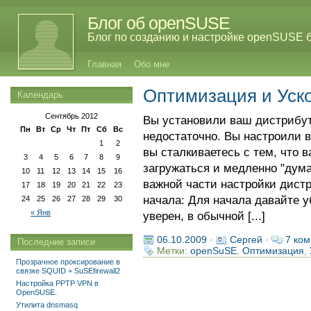
Блог об openSUSE
Блог по созданию и настройке openSUSE 
Главная
Обо мне
Оптимизация и Уск
Календарь
Сентябрь 2012
Вы установили ваш дистрибут
Пн
Вт
Ср
Чт
Пт
Сб
Вс
недостаточно. Вы настроили в
1
2
вы сталкиваетесь с тем, что 
3
4
5
6
7
8
9
загружаться и медленно "дума
10
11
12
13
14
15
16
важной части настройки дист
17
18
19
20
21
22
23
начала: Для начала давайте 
24
25
26
27
28
29
30
« Янв
уверен, в обычной [...]
06.10.2009
·
Сергей
·
7 ком
Последние записи
Метки:
openSuSE
,
Оптимизация
,
Прозрачное проксирование в
связке SQUID + SuSEfirewall2
Настройка PPTP VPN в
OpenSUSE.
Утилита dnsmasq