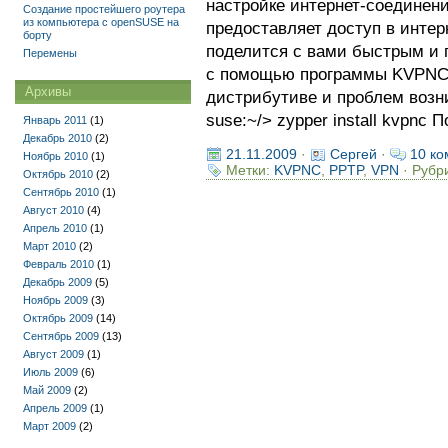
настройке интернет-соединени
Создание простейшего роутера
из компьютера с openSUSE на
предоставляет доступ в интер
борту
поделится с вами быстрым и 
Перемены
с помощью программы KVPNC.
Архивы
дистрибутиве и проблем возни
suse:~/> zypper install kvpnc П
Январь 2011
(1)
Декабрь 2010
(2)
21.11.2009
·
Сергей
·
10 ко
Ноябрь 2010
(1)
Метки:
KVPNC
,
PPTP
,
VPN
· Рубр
Октябрь 2010
(2)
Сентябрь 2010
(1)
Август 2010
(4)
Апрель 2010
(1)
Март 2010
(2)
Февраль 2010
(1)
Декабрь 2009
(5)
Ноябрь 2009
(3)
Октябрь 2009
(14)
Сентябрь 2009
(13)
Август 2009
(1)
Июль 2009
(6)
Май 2009
(2)
Апрель 2009
(1)
Март 2009
(2)