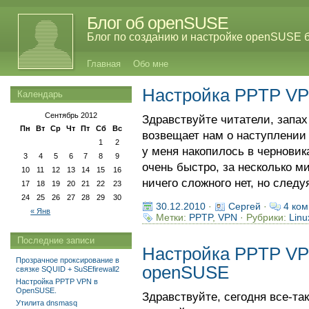
Блог об openSUSE
Блог по созданию и настройке openSUSE 
Главная
Обо мне
Настройка PPTP V
Календарь
Сентябрь 2012
Здравствуйте читатели, запах
Пн
Вт
Ср
Чт
Пт
Сб
Вс
возвещает нам о наступлении 
1
2
у меня накопилось в черновика
3
4
5
6
7
8
9
очень быстро, за несколько м
10
11
12
13
14
15
16
ничего сложного нет, но следуя
17
18
19
20
21
22
23
24
25
26
27
28
29
30
30.12.2010
·
Сергей
·
4 ком
« Янв
Метки:
PPTP
,
VPN
· Рубрики:
Lin
Последние записи
Настройка PPTP V
Прозрачное проксирование в
openSUSE
связке SQUID + SuSEfirewall2
Настройка PPTP VPN в
OpenSUSE.
Здравствуйте, сегодня все-т
Утилита dnsmasq