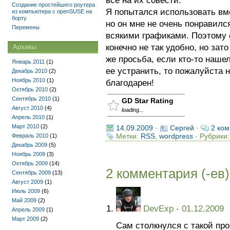
все на их совести.
Создание простейшего роутера
Я попытался использовать в
из компьютера с openSUSE на
борту
но он мне не очень понравилс
Перемены
всякими графиками. Поэтому
конечно не так удобно, но зато
Архивы
же просьба, если кто-то наше
Январь 2011
(1)
ее устранить, то пожалуйста 
Декабрь 2010
(2)
Ноябрь 2010
(1)
благодарен!
Октябрь 2010
(2)
Сентябрь 2010
(1)
GD Star Rating
Август 2010
(4)
loading...
Апрель 2010
(1)
Март 2010
(2)
14.09.2009
·
Сергей
·
2 ком
Метки:
RSS
,
wordpress
· Рубрики
Февраль 2010
(1)
Декабрь 2009
(5)
Ноябрь 2009
(3)
Октябрь 2009
(14)
2 комментария (-ев)
Сентябрь 2009
(13)
Август 2009
(1)
Июль 2009
(6)
Май 2009
(2)
DevExp
- 01.12.2009
Апрель 2009
(1)
Март 2009
(2)
Сам столкнулся с такой пр