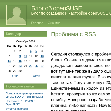
Блог об openSUSE
Блог по созданию и настройке openSUSE 
Главная
Обо мне
Проблема с RSS
Календарь
Сентябрь 2009
Пн
Вт
Ср
Чт
Пт
Сб
Вс
1
2
3
4
5
6
Сегодня столкнулся с проблем
7
8
9
10
11
12
13
блога. Сначала я думал что в
14
15
16
17
18
19
20
догадался проверить свою ле
21
22
23
24
25
26
27
вот тут мне так же выдало ош
28
29
30
« Авг
Окт »
виноват плагин mystat. Я коне
там не так. Погуглив минут 20
Последние записи
Единственным выходом из это
Кстати, проверил то же самое
Прозрачное проксирование в
связке SQUID + SuSEfirewall2
ошибку. Наверное разработчи
Настройка PPTP VPN в
OpenSUSE.
плагина, либо написать HowT
Утилита dnsmasq