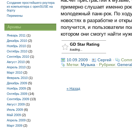
насчет пристрастий к музыке
Создание простейшего роутера
примерно слушает именно рок
из компьютера с openSUSE на
борту
молодежный панк-рок. По ход
Перемены
новостях в разработке и откр
получится, и пользователи по
Архивы
котором они смогут найти н
Январь 2011
(1)
Декабрь 2010
(2)
GD Star Rating
Ноябрь 2010
(1)
loading...
Октябрь 2010
(2)
Сентябрь 2010
(1)
10.09.2009
·
Сергей
·
Comm
Август 2010
(4)
Метки:
Музыка
· Рубрики:
Genera
Апрель 2010
(1)
Март 2010
(2)
Февраль 2010
(1)
Декабрь 2009
(5)
Ноябрь 2009
(3)
« Назад
Октябрь 2009
(14)
Сентябрь 2009
(13)
Август 2009
(1)
Июль 2009
(6)
Май 2009
(2)
Апрель 2009
(1)
Март 2009
(2)