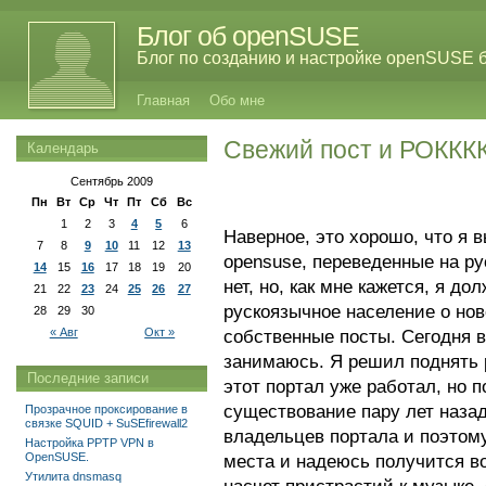
Блог об openSUSE
Блог по созданию и настройке openSUSE 
Главная
Обо мне
Свежий пост и РОККК
Календарь
Сентябрь 2009
Пн
Вт
Ср
Чт
Пт
Сб
Вс
1
2
3
4
5
6
Наверное, это хорошо, что я 
7
8
9
10
11
12
13
opensuse, переведенные на ру
14
15
16
17
18
19
20
нет, но, как мне кажется, я д
21
22
23
24
25
26
27
рускоязычное население о нов
28
29
30
« Авг
Окт »
собственные посты. Сегодня в
занимаюсь. Я решил поднять 
Последние записи
этот портал уже работал, но 
существование пару лет назад
Прозрачное проксирование в
связке SQUID + SuSEfirewall2
владельцев портала и поэтому
Настройка PPTP VPN в
OpenSUSE.
места и надеюсь получится во
Утилита dnsmasq